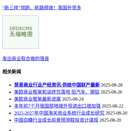
“新三样”领跑、航路频增！我国外贸多
发出商业取合做的强音
相关新闻
贸易商业行业产经资讯-供给中国财产最新
2025-08-28
美欧商业框架和谈终究落地 但汽车、钢铝
2025-08-26
美欧商业框架最新进展
2025-08-24
本年前7个月我国部地域外贸进出口增加强
2025-08-22
2025-2027年中国海关商业系统行业成长研究
2025-08-20
中国白糖行业成长前景预测取投资计谋规
2025-08-20