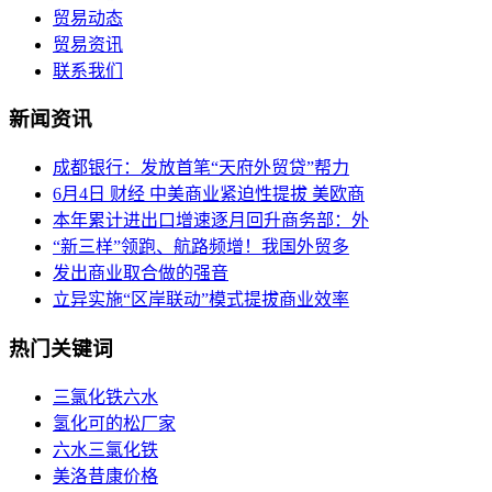
贸易动态
贸易资讯
联系我们
新闻资讯
成都银行：发放首笔“天府外贸贷”帮力
6月4日 财经 中美商业紧迫性提拔 美欧商
本年累计进出口增速逐月回升商务部：外
“新三样”领跑、航路频增！我国外贸多
发出商业取合做的强音
立异实施“区岸联动”模式提拔商业效率
热门关键词
三氯化铁六水
氢化可的松厂家
六水三氯化铁
美洛昔康价格