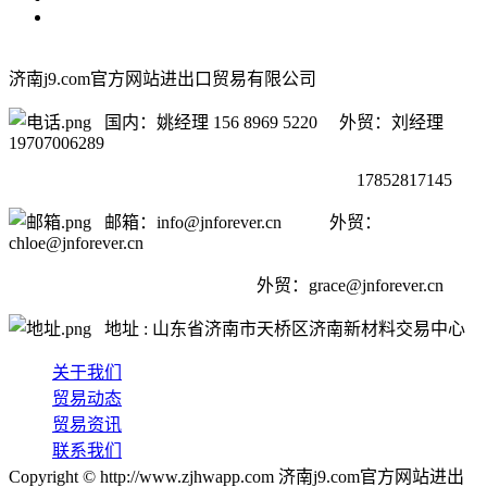
济南j9.com官方网站进出口贸易有限公司
国内：姚经理 156 8969 5220 外贸：刘经理
19707006289
17852817145
邮箱：info@jnforever.cn 外贸：
chloe@jnforever.cn
外贸：
grace@jnforever.cn
地址 : 山东省济南市天桥区济南新材料交易中心
关于我们
贸易动态
贸易资讯
联系我们
Copyright © http://www.zjhwapp.com 济南j9.com官方网站进出