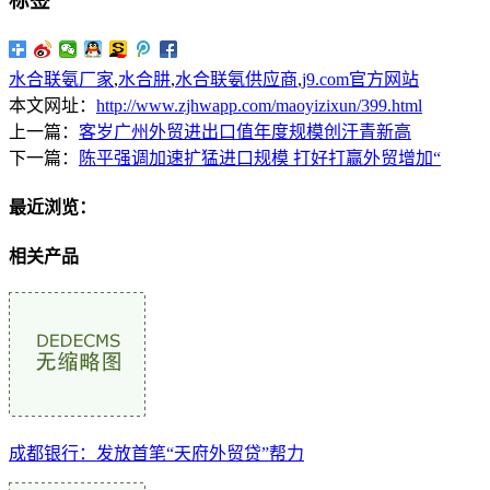
标签
水合联氨厂家
,
水合肼
,
水合联氨供应商
,
j9.com官方网站
本文网址：
http://www.zjhwapp.com/maoyizixun/399.html
上一篇：
客岁广州外贸进出口值年度规模创汗青新高
下一篇：
陈平强调加速扩猛进口规模 打好打赢外贸增加“
最近浏览：
相关产品
成都银行：发放首笔“天府外贸贷”帮力