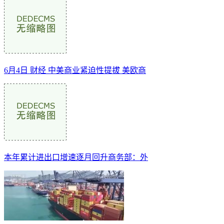
6月4日 财经 中美商业紧迫性提拔 美欧商
本年累计进出口增速逐月回升商务部：外