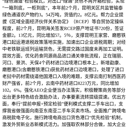
“绿色通道”检验模式，对出口“绿通”货色不再开箱检验，实现
“一箱到底，一柜到底”，本年前2个月，昆明关区共监管输泰
绿色通道农产物约3。54万吨，货值约2。8亿元。帮力企业提
拔《区域全面经济伙伴关系协定》（RCEP）等自贸协定操纵
程度，前2个月，昆明海关签发RCEP原产地证书720份，签证
金额2。13亿元，同比增加57。5％，支撑昆明王家营、磨憨铁
港口起运港退税政策落地实施，加速出口企业退税周期；对经
中老铁联运班列运输货色，无需提交路过国度未再加工证明。
提效方面，优化药食同源商品进口通关审批流程，正在瑞丽、
河口、景洪、天保4个药材进口边境港口根本上，新增勐康、
磨憨港口(含磨憨铁港口)获批药材进口边境港口，处理了进口
老挝中药材需绕道他国港口入境的难题，支撑云南打制西医药
财产强省，前2个月，云南中药材进口8223万元，同比增加
102。6%。强化AEO企业便当办法落实，积极鞭策商务等部分
出台更多特色结合激励办法，办事要素流转提级提速。优出方
面，奉行“提前申报+预定检验”便利模式支撑二手车出口，支
撑我省做强面向南亚东南亚二手车买卖市场。全面推广跨境电
商税款电子化，施行跨境电商出口货色港口“优先检验”机制，
激发外贸新业态新模式活力。加强取农林部分合做，加大企业