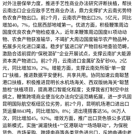
对外注册保举力度，推进手艺性商业办法研究评断扶植，帮扶
云南出口企业应敌手艺性商业办法，鼎力支撑扩大云南劣势特
色农食产物出口。前2个月，云南农产物出口29。5亿元，同比
增加40。7%，位居西部地域第一。优进方面，积极鞭策周边
国度优良农食产物检疫准入，近年来鞭策周边国度81项动动
物、农食产物获准输华，不竭扩大周边国度输华农产物品种，
拓展多元化进口渠道。稳步扩猛进口矿产物目标地查验范畴，
激励合适前提的“保税混矿”企业开展试点，支撑云南扩大能源
资本类产物进口。前2个月，云南进口金属矿及矿砂60。2亿
元，同比增加39。2%。增能方面，支撑云南处所版“单一窗
口”扶植，推进数据平安便利、共享共用。协同加速云南聪慧
港口扶植，积极推进昆明长水机场海关、西双版纳海关“聪慧
旅检”扶植项目，提高港口智能化程度；支撑我省打制空中丝
绸之，鞭策跨境商业便当化办法向空运范畴拓展，进一步巩固
昆明国际航空枢纽区位劣势，前2个月，昆明机场港口进出口
货运量8843吨，同比增加9。8%；进出境搭客达56。06万人
次，同比增加45。92%。增效方面，推广出口货色铁公多式联
运新模式，实施“澜湄快线+”“区港联动”“场场联动”，为保税
货色、市场采购、跨境电商等各类货色进出口，斥地曲通中老