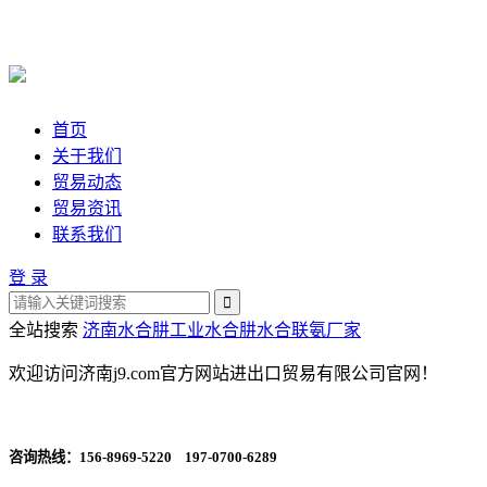
首页
关于我们
贸易动态
贸易资讯
联系我们
登 录
全站搜索
济南水合肼
工业水合肼
水合联氨厂家
欢迎访问济南j9.com官方网站进出口贸易有限公司官网！
咨询热线：
156-8969-5220 197-0700-6289