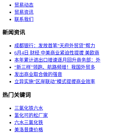
贸易动态
贸易资讯
联系我们
新闻资讯
成都银行：发放首笔“天府外贸贷”帮力
6月4日 财经 中美商业紧迫性提拔 美欧商
本年累计进出口增速逐月回升商务部：外
“新三样”领跑、航路频增！我国外贸多
发出商业取合做的强音
立异实施“区岸联动”模式提拔商业效率
热门关键词
三氯化铁六水
氢化可的松厂家
六水三氯化铁
美洛昔康价格