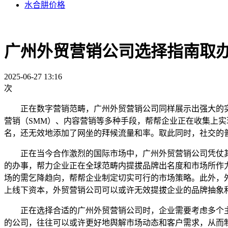
水合肼价格
广州外贸营销公司选择指南取
2025-06-27 13:16
次
正在数字营销范畴，广州外贸营销公司同样展示出强大的实力
营销（SMM）、内容营销等多种手段，帮帮企业正在收集上实
名，还无效地添加了网坐的拜候流量和率。取此同时，社交的
正在当今合作激烈的国际市场中，广州外贸营销公司凭仗其
的办事，帮力企业正在全球范畴内提拔品牌出名度和市场所作
场的需乞降趋向，帮帮企业制定切实可行的市场策略。此外，
上线下资本，外贸营销公司可以或许无效提拔企业的品牌抽象
正在选择合适的广州外贸营销公司时，企业需要考虑多个主
的公司，往往可以或许更好地舆解市场动态和客户需求，从而