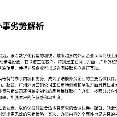
办事劣势解析
。跟着数字化转型的加快，越来越多的外贸企业认识到线上营
现精准投放，获取潜正在客户。特别是正在SEO方面，广州外
普遍使用，使得外贸企业可以或许间接取客户进行互动。
奇特的办事内容和劣势，成为了浩繁外贸企业的主要合做伙伴。
力。起首，广州外贸营销公司正在市场调研和阐发方面具有显著
外贸营销公司还供给定制化的品牌筹谋取推广办事，按照分歧企
和率，加强客户的信赖感和忠实度。
要要素，以确保找到最合适本身需求的合做伙伴。起首，领会该
制定出更无效的营销策略。其次，办事内容的全面性也是选择的