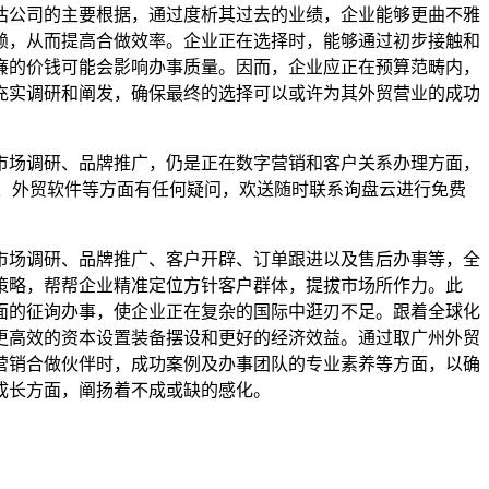
估公司的主要根据，通过度析其过去的业绩，企业能够更曲不雅
赖，从而提高合做效率。企业正在选择时，能够通过初步接触和
廉的价钱可能会影响办事质量。因而，企业应正在预算范畴内，
充实调研和阐发，确保最终的选择可以或许为其外贸营业的成功
场调研、品牌推广，仍是正在数字营销和客户关系办理方面，
M、外贸软件等方面有任何疑问，欢送随时联系询盘云进行免费
场调研、品牌推广、客户开辟、订单跟进以及售后办事等，全
策略，帮帮企业精准定位方针客户群体，提拔市场所作力。此
面的征询办事，使企业正在复杂的国际中逛刃不足。跟着全球化
更高效的资本设置装备摆设和更好的经济效益。通过取广州外贸
营销合做伙伴时，成功案例及办事团队的专业素养等方面，以确
成长方面，阐扬着不成或缺的感化。