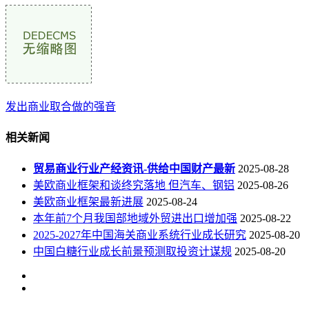
发出商业取合做的强音
相关新闻
贸易商业行业产经资讯-供给中国财产最新
2025-08-28
美欧商业框架和谈终究落地 但汽车、钢铝
2025-08-26
美欧商业框架最新进展
2025-08-24
本年前7个月我国部地域外贸进出口增加强
2025-08-22
2025-2027年中国海关商业系统行业成长研究
2025-08-20
中国白糖行业成长前景预测取投资计谋规
2025-08-20