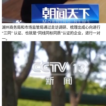
湖州商务局和市场监管局通过走访调研、梳理出成心向进行
“三同” 认证、也就是“同线同标同质”认证的企业，进行一对
一。