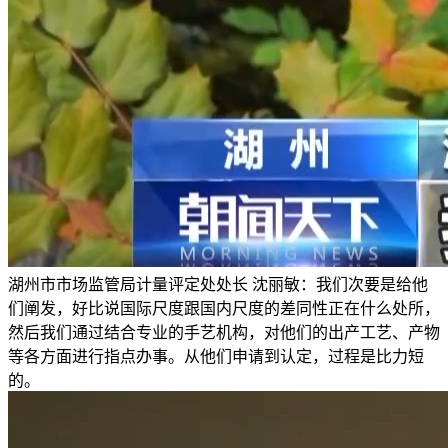
湖州市市场监管局计量评定处处长 沈丽敏：我们次要是给他
们阐发，好比说国际尺度跟国内尺度的差同性正在什么处所，
然后我们通过结合专业的手艺机构，对他们的出产工艺、产物
等各方面进行指点办事。从他们申请到认定，过程是比力短
的。