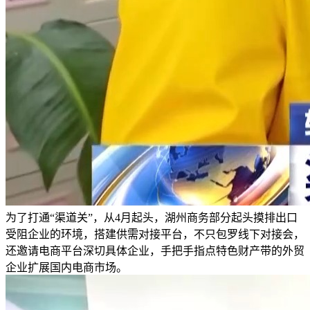
为了打通“渠道关”，从4月起头，湖州商务部分起头摸排出口
受阻企业的环境，搭建供需对接平台，不只包罗线下对接会，
还邀请电商平台深切具体企业，手把手指点特色财产带的外贸
企业扩展国内电商市场。