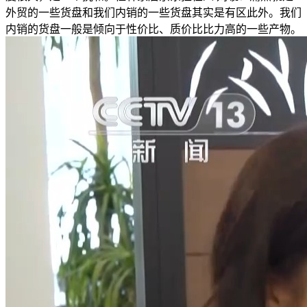
外贸的一些货盘和我们内销的一些货盘其实是有区此外。我们
内销的货盘一般是倾向于性价比、质价比比力高的一些产物。