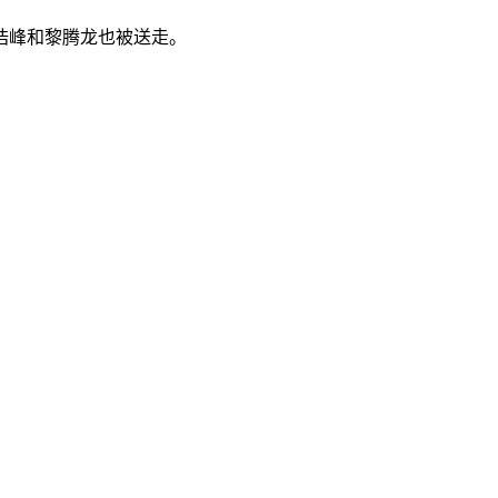
浩峰和黎腾龙也被送走。