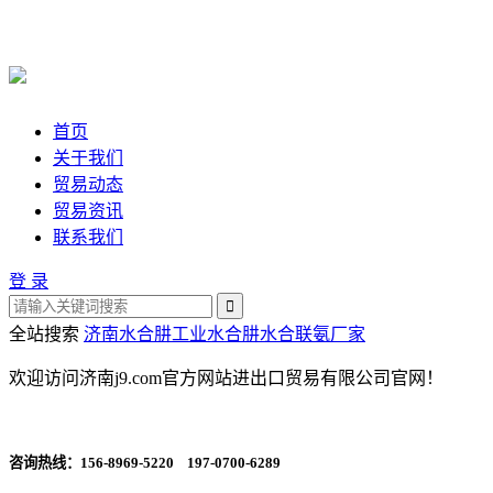
首页
关于我们
贸易动态
贸易资讯
联系我们
登 录
全站搜索
济南水合肼
工业水合肼
水合联氨厂家
欢迎访问济南j9.com官方网站进出口贸易有限公司官网！
咨询热线：
156-8969-5220 197-0700-6289