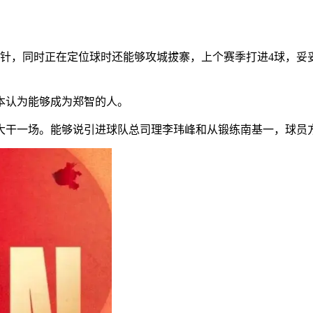
，同时正在定位球时还能够攻城拔寨，上个赛季打进4球，妥妥
认为能够成为郑智的人。
大干一场。能够说引进球队总司理李玮峰和从锻练南基一，球员