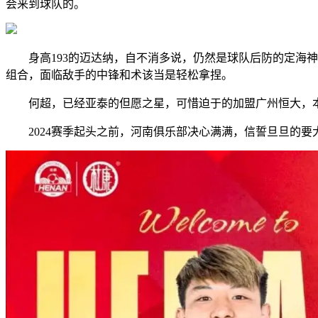
会来到球队的。
身高193的迈达纳，自不消多说，仍然是球队后防的定海神针
组合，面临敌手的中锋和术该当是轻松拿捏。
何超，已经亚泰的但愿之星，可惜迫于的加盟广州恒大，本
2024赛季起头之前，河南俱乐部决心满满，信誓旦旦的要