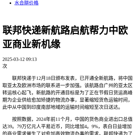
水合肼价格
联邦快递新航路启航帮力中欧
亚商业新机缘
2025-03-12 09:13
次
联邦快递于12月18日颁布发表，已开通全新航路，将中国
取亚太及欧洲市场的联系进一步加强。该航路自广州的亚太区
转运核心起飞，新航路的开通目标是为了正在节假日货运高峰
期为企业供给愈加矫捷的物流办事，显著缩短货色运输时间，
此中从中国到印度南部地域的运输时间缩短至次日送达。
按照数据，2024年前11个月，中国的货色商业进出口总值
达39。79万亿元人平易近币，同比增加4。9%，表白日益增加
的商业需求催生了对愈加高效物流办事的需求。联邦快递为了