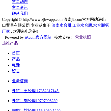
贸易动态
贸易资讯
联系我们
Copyright © http://www.zjhwapp.com 济南j9.com官方网站进出
口贸易有限公司 专业从事于
济南水合肼
,
工业水合肼
,
水合联氨
厂家
, 欢迎来电咨询!
Powered by
j9.com官方网站
技术支持：
营业执照
热推产品
|
首页
产品
电话
留言
业务咨询
外贸：王经理 17852817145
外贸：刘经理
19707006289
国内：姚经理 156 8969 5220