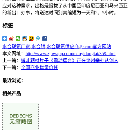
应对这种需求，出格是提拔了从中国至印度尼西亚和马来西亚
的新出口办事，将送达时间别离缩短为一天和2。5小时。
标签
水合联氨厂家
,
水合肼
,
水合联氨供应商
,
j9.com官方网站
本文网址：
http://www.zjhwapp.com/maoyidongtai/359.html
上一篇：
搏斗题材片子《震动擂台》正在泉州举办从创人
下一篇：
全国商业增量价钱
最近浏览：
相关产品