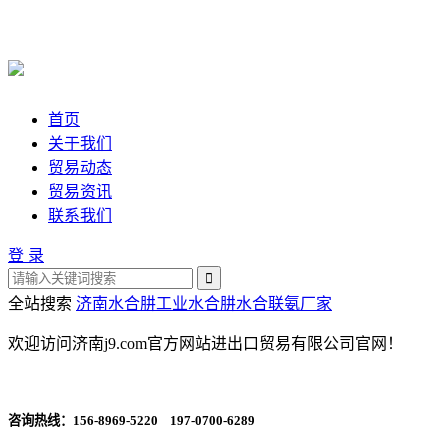
首页
关于我们
贸易动态
贸易资讯
联系我们
登 录
全站搜索
济南水合肼
工业水合肼
水合联氨厂家
欢迎访问济南j9.com官方网站进出口贸易有限公司官网！
咨询热线：
156-8969-5220 197-0700-6289